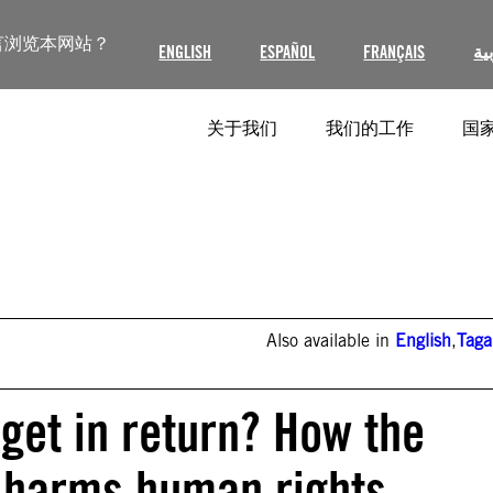
言浏览本网站？
ENGLISH
ESPAÑOL
FRANÇAIS
ية
关于我们
我们的工作
国家
Also available in
English
,
Taga
get in return? How the
m harms human rights