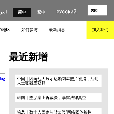
关闭
العرب
简中
繁中
РУССКИЙ
/地区
如何参与
最新消息
加入我们
SEARCH
最近新增
log
中国｜因向他人展示达赖喇嘛照片被捕，活动
人士张毅应获释
韩国｜堕胎案上诉裁决，暴露法律真空
埃及｜数十人因参与“Z世代”网络团体被拘