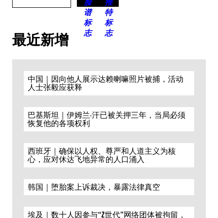
最近新增
中国｜因向他人展示达赖喇嘛照片被捕，活动
人士张毅应获释
巴基斯坦｜伊姆兰·汗已被关押三年，当局必须
恢复他的各项权利
西班牙｜确保以人权、尊严和人道主义为核
心，应对休达飞地异常的人口涌入
韩国｜堕胎案上诉裁决，暴露法律真空
埃及｜数十人因参与“Z世代”网络团体被拘留，