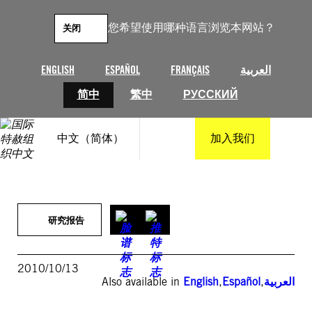
跳
至
您希望使用哪种语言浏览本网站？
关闭
内
容
ENGLISH
ESPAÑOL
FRANÇAIS
العربية
简中
繁中
РУССКИЙ
中文（简体）
加入我们
研究报告
2010/10/13
Also available in
English
,
Español
,
العربية