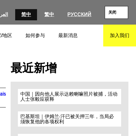
关闭
العرب
简中
繁中
РУССКИЙ
/地区
如何参与
最新消息
加入我们
SEARCH
最近新增
ais
中国｜因向他人展示达赖喇嘛照片被捕，活动
人士张毅应获释
巴基斯坦｜伊姆兰·汗已被关押三年，当局必
须恢复他的各项权利