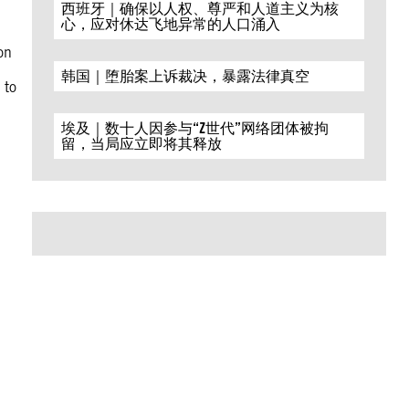
西班牙｜确保以人权、尊严和人道主义为核
心，应对休达飞地异常的人口涌入
on
韩国｜堕胎案上诉裁决，暴露法律真空
 to
l
埃及｜数十人因参与“Z世代”网络团体被拘
留，当局应立即将其释放