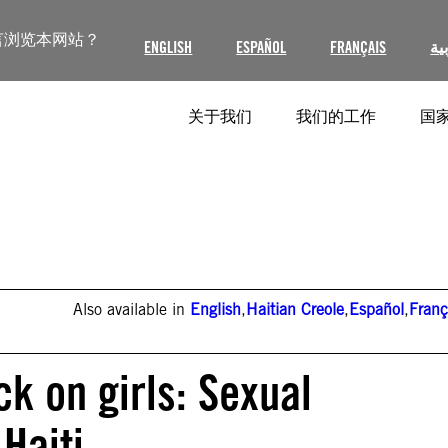
言浏览本网站？
ENGLISH
ESPAÑOL
FRANÇAIS
ية
关于我们
我们的工作
国家
Also available in
English
,
Haitian Creole
,
Español
,
Franç
ck on girls: Sexual
 Haiti