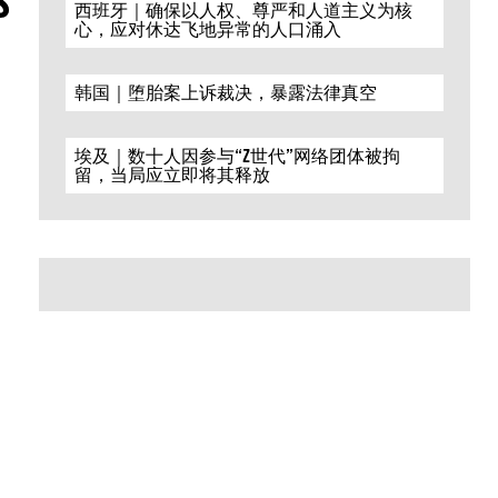
西班牙｜确保以人权、尊严和人道主义为核
心，应对休达飞地异常的人口涌入
韩国｜堕胎案上诉裁决，暴露法律真空
埃及｜数十人因参与“Z世代”网络团体被拘
留，当局应立即将其释放