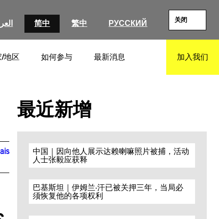
关闭
العرب
简中
繁中
РУССКИЙ
/地区
如何参与
最新消息
加入我们
SEARCH
最近新增
ais
中国｜因向他人展示达赖喇嘛照片被捕，活动
人士张毅应获释
巴基斯坦｜伊姆兰·汗已被关押三年，当局必
须恢复他的各项权利
s