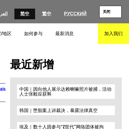
关闭
العرب
简中
繁中
РУССКИЙ
/地区
如何参与
最新消息
加入我们
SEARCH
最近新增
ais
中国｜因向他人展示达赖喇嘛照片被捕，活动
人士张毅应获释
韩国｜堕胎案上诉裁决，暴露法律真空
埃及｜数十人因参与“Z世代”网络团体被拘