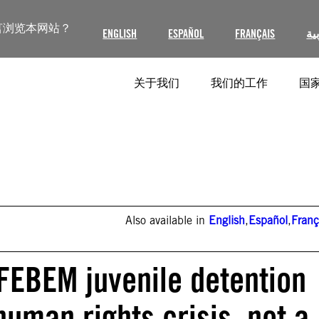
言浏览本网站？
ENGLISH
ESPAÑOL
FRANÇAIS
ية
关于我们
我们的工作
国家
Also available in
English
,
Español
,
Franç
: FEBEM juvenile detention
human rights crisis, not a