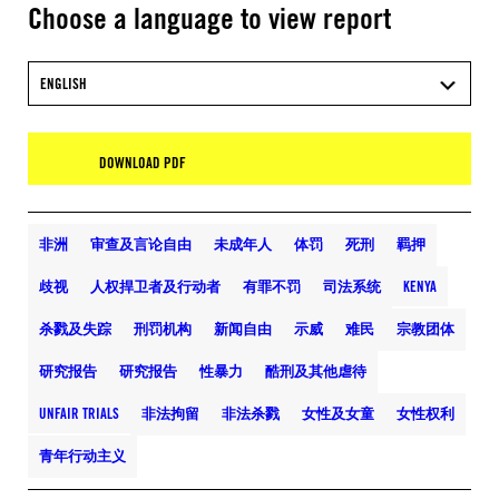
Choose a language to view report
ENGLISH
DOWNLOAD PDF
非洲
审查及言论自由
未成年人
体罚
死刑
羁押
歧视
人权捍卫者及行动者
有罪不罚
司法系统
KENYA
杀戮及失踪
刑罚机构
新闻自由
示威
难民
宗教团体
研究报告
研究报告
性暴力
酷刑及其他虐待
UNFAIR TRIALS
非法拘留
非法杀戮
女性及女童
女性权利
青年行动主义