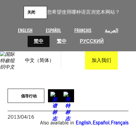
跳
至
您希望使用哪种语言浏览本网站？
关闭
内
容
ENGLISH
ESPAÑOL
FRANÇAIS
العربية
简中
繁中
РУССКИЙ
中文（简体）
加入我们
倡导行动
2013/04/16
Also available in
English
,
Español
,
Français