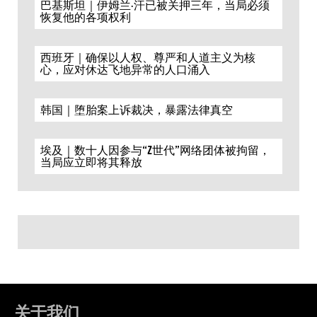
巴基斯坦｜伊姆兰·汗已被关押三年，当局必须
恢复他的各项权利
西班牙｜确保以人权、尊严和人道主义为核
心，应对休达飞地异常的人口涌入
韩国｜堕胎案上诉裁决，暴露法律真空
埃及｜数十人因参与“Z世代”网络团体被拘留，
当局应立即将其释放
关于我们