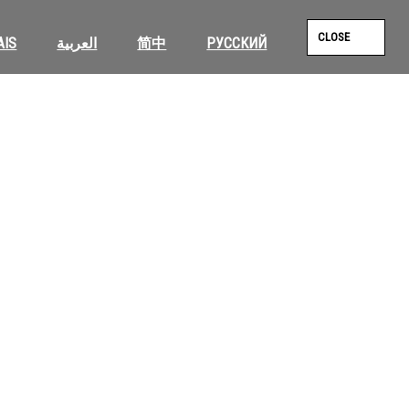
CLOSE
AIS
العربية
简中
РУССКИЙ
SEAR