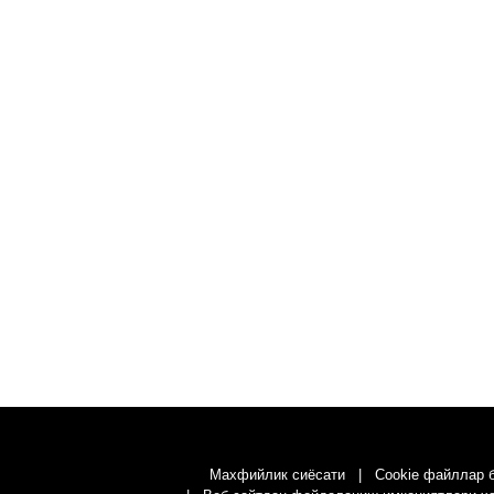
Махфийлик сиёсати
Cookie файллар 