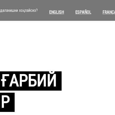
йдаланишни хоҳлайсиз?
ENGLISH
ESPAÑOL
FRANÇ
 ҒАРБИЙ
ИР