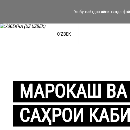
Ушбу сайтдан қайси тилда фо
O‘ZBEK
МАРОКАШ ВА
САҲРОИ КАБ