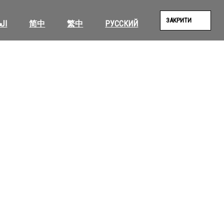
ЗАКРИТИ
الع
简中
繁中
РУССКИЙ
SEAR