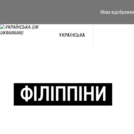
Мова відображен
УКРАЇНСЬКА
ФІЛІППІНИ