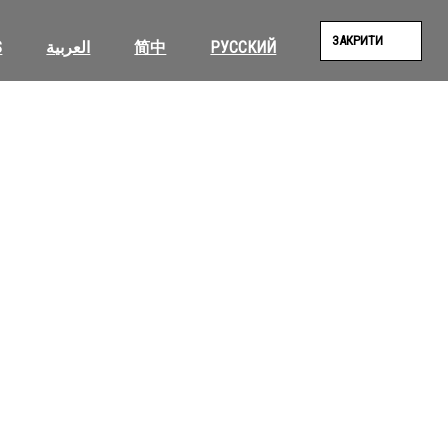
ЗАКРИТИ
S
العربية
简中
РУССКИЙ
SEAR