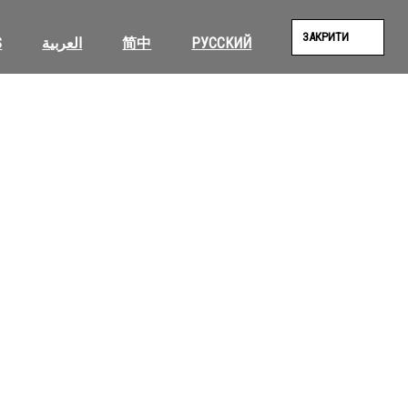
ЗАКРИТИ
S
العربية
简中
РУССКИЙ
SEAR