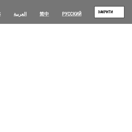
ЗАКРИТИ
S
العربية
简中
РУССКИЙ
SEAR