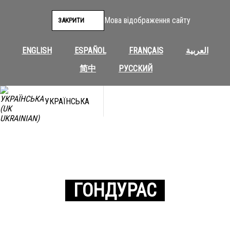
Мова відображення сайту
ЗАКРИТИ
ENGLISH
ESPAÑOL
FRANÇAIS
العربية
简中
РУССКИЙ
УКРАЇНСЬКА
ГОНДУРАС