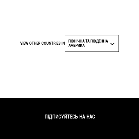
ПІВНІЧНА ТА ПІВДЕННА
VIEW OTHER COUNTRIES IN
АМЕРИКА
ПІДПИСУЙТЕСЬ НА НАС
Facebook
Twitter
YouTube
Instagram