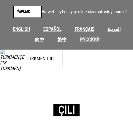
Bu websaýty haýsy dilde ulanmak isleýärsiňiz?
ÝAPMAK
ENGLISH
ESPAÑOL
FRANÇAIS
العربية
简中
繁中
РУССКИЙ
TÜRKMEN DILI
ÇILI