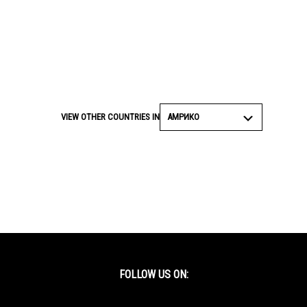
АМРИКО
VIEW OTHER COUNTRIES IN
FOLLOW US ON:
Facebook
Twitter
YouTube
Instagram