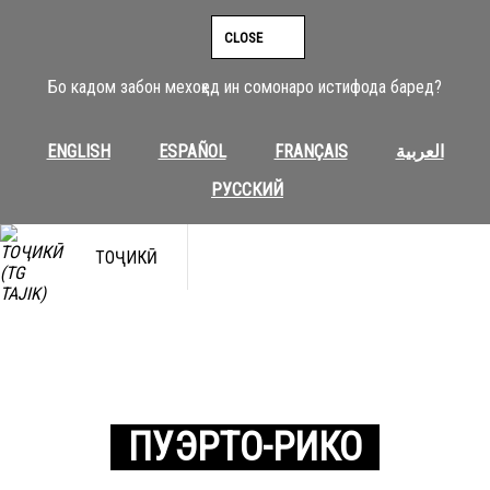
CLOSE
Бо кадом забон мехоҳед ин сомонаро истифода баред?
ENGLISH
ESPAÑOL
FRANÇAIS
العربية
РУССКИЙ
ТОҶИКӢ
ПУЭРТО-РИКО