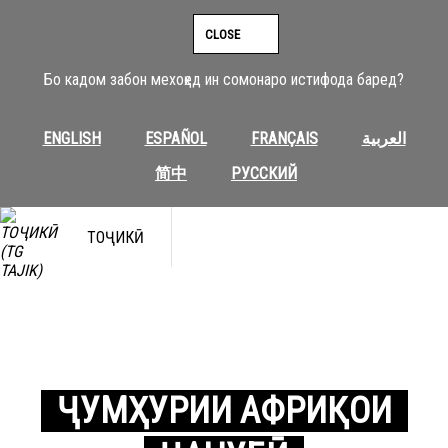
CLOSE
Бо кадом забон мехоҳед ин сомонаро истифода баред?
ENGLISH
ESPAÑOL
FRANÇAIS
العربية
简中
РУССКИЙ
ТОҶИКӢ
ҶУМҲУРИИ АФРИҚОИ