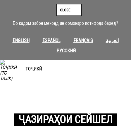
CLOSE
Бо кадом забон мехоҳед ин сомонаро истифода баред?
ENGLISH
ESPAÑOL
FRANÇAIS
العربية
РУССКИЙ
ТОҶИКӢ
ҶАЗИРАҲОИ СЕЙШЕЛ