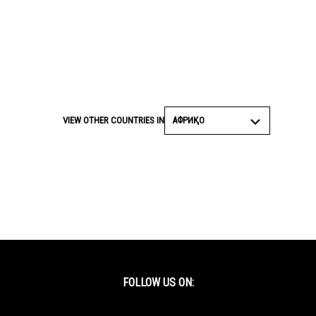
АФРИҚО
VIEW OTHER COUNTRIES IN
FOLLOW US ON:
Facebook
Twitter
YouTube
Instagram