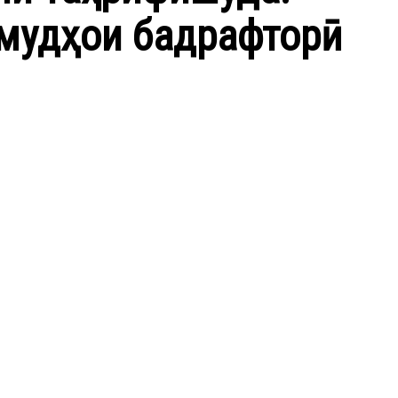
амудҳои бадрафторӣ