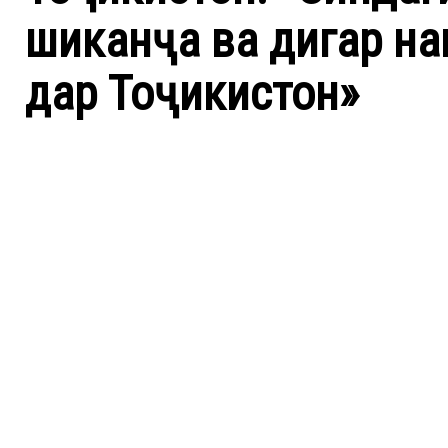
шиканҷа ва дигар н
дар Тоҷикистон»