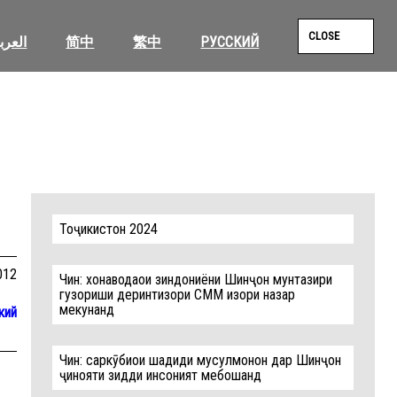
CLOSE
العرب
简中
繁中
РУССКИЙ
SEAR
Тоҷикистон 2024
012
Чин: хонаводаҳои зиндониёни Шинҷон мунтазири
гузориши деринтизори СММ изҳори назар
мекунанд
кий
Чин: саркӯбиҳои шадиди мусулмонон дар Шинҷон
ҷинояти зидди инсоният мебошанд