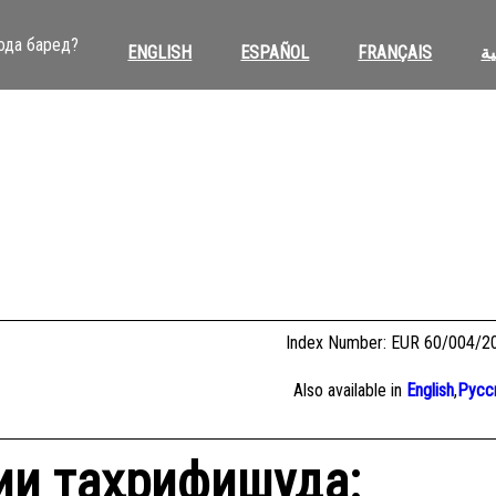
ода баред?
ENGLISH
ESPAÑOL
FRANÇAIS
ية
Index Number: EUR 60/004/2
Also available in
English
,
Русс
ии таҳрифи‌шуда: