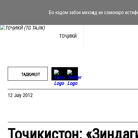
Skip
to
Бо кадом забон мехоҳед ин сомонаро истиф
content
ТОҶИКӢ
ТАДҚИҚОТ
12 July 2012
Тоҷикистон: «Зиндаг