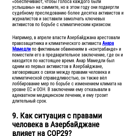
«обеспечивают, чтобы голоса каждого были
услышаны» на саммите, но в этом году они подвергли
судебному преследованию более десятка активистов и
журналистов и заставили замолчать ключевых
активистов по борьбе с климатическим кризисом.
Например, в апреле власти Азербайджана арестовали
правозащитника и климатического активиста
Анара
Мамедли
по фиктивным обвинениям в «контрабанде» и
поместили его в предварительное заключение, где он и
находится по настоящее время. Анар Мамедли был
одним из первых активистов в Азербайджане,
заговоривших о связи между правами человека и
климатической справедливостью, он также вёл
лоббирование мер по борьбе с изменением климата на
уровне ЕС и ООН. В заключении ему отказывали в
адекватном медицинском лечении, и ему грозит
длительный срок.
9.
Как ситуация с правами
человека в Азербайджане
влияет на COP29?