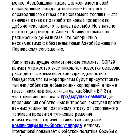
менее, Азербайджан также должен внести свой
справедливый вклад в достижение быстрого и
справедливого отказа от ископаемого топлива — это
означает отказ от разработки новых проектов по
добыче ископаемого топлива где-либо. Но в начале
этого года президент Алиев объявил о планах по
расширению добычи газа, что совершенно
несовместимо с обязательствами Азербайджана по
Парижскому соглашению.
Как и предыдущие климатические саммиты, COP29
примет множество участников, чьи повестки серьёзно
расходятся с климатической справедливостью.
Ожидается, что на мероприятии будут присутствовать
тысячи лоббистов добывающих корпораций, а также
главы таких нефтяных гигантов, как Shell и BP. Эти
участники использовали
предыдущие саммиты
для
продвижения собственных интересов, выступая против
важных усилий по поэтапному отказу от ископаемого
топлива и продвигая тупиковые решения
климатического кризиса, такие как введение
компенсаций за выбросы углерода
. Amnesty
International призывает к жёсткой политике борьбы с