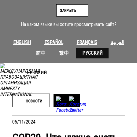
Перейти
к
ЗАКРЫТЬ
содержимому
На каком языке вы хотите просматривать сайт?
ENGLISH
ESPAÑOL
FRANÇAIS
العربية
简中
繁中
РУССКИЙ
РУССКИЙ
Фото: Aziz Karimov/Getty Images
НОВОСТИ
05/11/2024