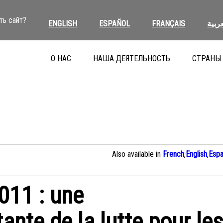
ть сайт?
ENGLISH
ESPAÑOL
FRANÇAIS
عربية
О НАС
НАША ДЕЯТЕЛЬНОСТЬ
СТРАНЫ
Also available in
French
,
English
,
Espa
2011 : une
nte de la lutte pour les