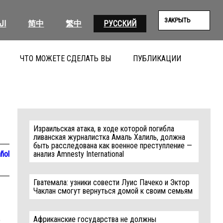
ЗАКРЫТЬ
ال
简中
繁中
РУССКИЙ
ЧТО МОЖЕТЕ СДЕЛАТЬ ВЫ
ПУБЛИКАЦИИ
ПОИС
Израильская атака, в ходе которой погибла
ливанская журналистка Амаль Халиль, должна
быть расследована как военное преступление —
ñol
анализ Amnesty International
Гватемала: узники совести Луис Пачеко и Эктор
Чаклан смогут вернуться домой к своим семьям
Африканские государства не должны