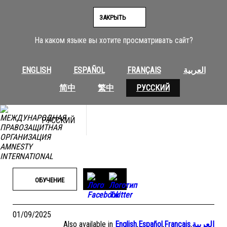
Перейти
к
ЗАКРЫТЬ
содержимому
На каком языке вы хотите просматривать сайт?
ENGLISH
ESPAÑOL
FRANÇAIS
العربية
简中
繁中
РУССКИЙ
РУССКИЙ
ОБУЧЕНИЕ
01/09/2025
Also available in
English
,
Español
,
Français
,
العربية