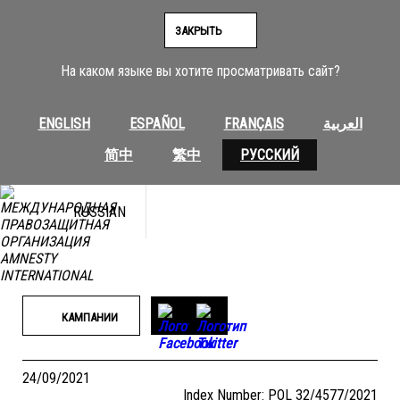
Перейти
к
ЗАКРЫТЬ
содержимому
На каком языке вы хотите просматривать сайт?
ENGLISH
ESPAÑOL
FRANÇAIS
العربية
简中
繁中
РУССКИЙ
RUSSIAN
КАМПАНИИ
24/09/2021
Index Number: POL 32/4577/2021