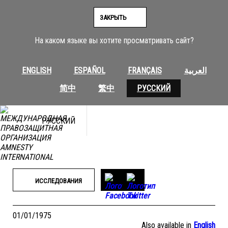
Перейти
к
ЗАКРЫТЬ
содержимому
На каком языке вы хотите просматривать сайт?
ENGLISH
ESPAÑOL
FRANÇAIS
العربية
简中
繁中
РУССКИЙ
РУССКИЙ
ИССЛЕДОВАНИЯ
01/01/1975
Also available in
English