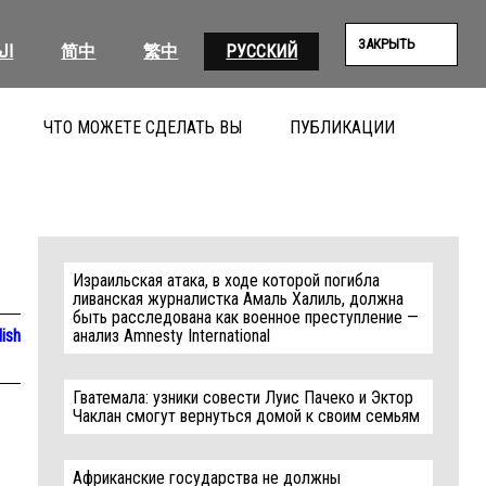
ЗАКРЫТЬ
ية
简中
繁中
РУССКИЙ
ЧТО МОЖЕТЕ СДЕЛАТЬ ВЫ
ПУБЛИКАЦИИ
ПОИС
Израильская атака, в ходе которой погибла
ливанская журналистка Амаль Халиль, должна
быть расследована как военное преступление —
lish
анализ Amnesty International
Гватемала: узники совести Луис Пачеко и Эктор
Чаклан смогут вернуться домой к своим семьям
Африканские государства не должны