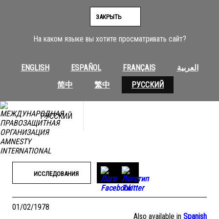
Перейти
к
ЗАКРЫТЬ
содержимому
На каком языке вы хотите просматривать сайт?
ENGLISH
ESPAÑOL
FRANÇAIS
العربية
简中
繁中
РУССКИЙ
РУССКИЙ
ИССЛЕДОВАНИЯ
01/02/1978
Also available in
Spanish