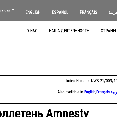
ть сайт?
ENGLISH
ESPAÑOL
FRANÇAIS
عربية
О НАС
НАША ДЕЯТЕЛЬНОСТЬ
СТРАНЫ
Index Number: NWS 21/009/1
Also available in
English
,
Français
,
بية
ллетень Amnesty