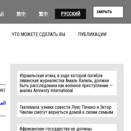
ЗАКРЫТЬ
ال
简中
繁中
РУССКИЙ
ЧТО МОЖЕТЕ СДЕЛАТЬ ВЫ
ПУБЛИКАЦИИ
ПОИС
Израильская атака, в ходе которой погибла
ливанская журналистка Амаль Халиль, должна
быть расследована как военное преступление —
991
анализ Amnesty International
العر
Гватемала: узники совести Луис Пачеко и Эктор
Чаклан смогут вернуться домой к своим семьям
Африканские государства не должны