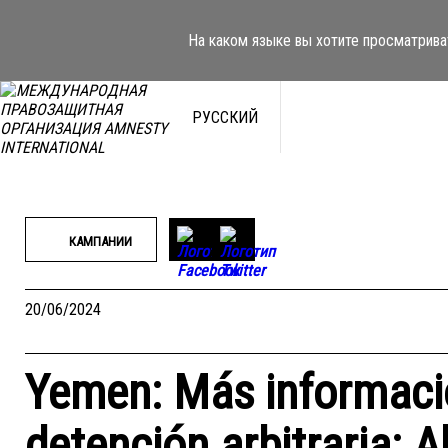
Перейти
к
На каком языке вы хотите просматрива
содержимому
РУССКИЙ
КАМПАНИИ
20/06/2024
Yemen: Más informació
detención arbitraria