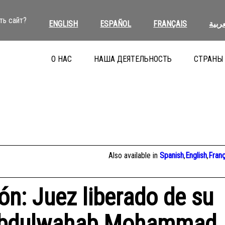
ть сайт?
ENGLISH
ESPAÑOL
FRANÇAIS
عربية
О НАС
НАША ДЕЯТЕЛЬНОСТЬ
СТРАНЫ
Also available in
Spanish
,
English
,
Franç
n: Juez liberado de su
: Abdulwahab Mohammad