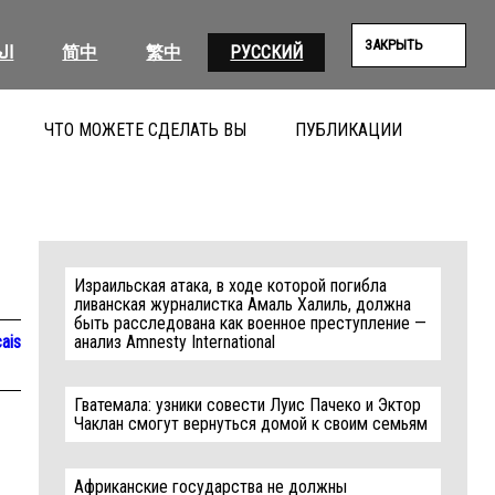
ЗАКРЫТЬ
ال
简中
繁中
РУССКИЙ
ЧТО МОЖЕТЕ СДЕЛАТЬ ВЫ
ПУБЛИКАЦИИ
ПОИС
Израильская атака, в ходе которой погибла
ливанская журналистка Амаль Халиль, должна
быть расследована как военное преступление —
ais
анализ Amnesty International
Гватемала: узники совести Луис Пачеко и Эктор
Чаклан смогут вернуться домой к своим семьям
Африканские государства не должны