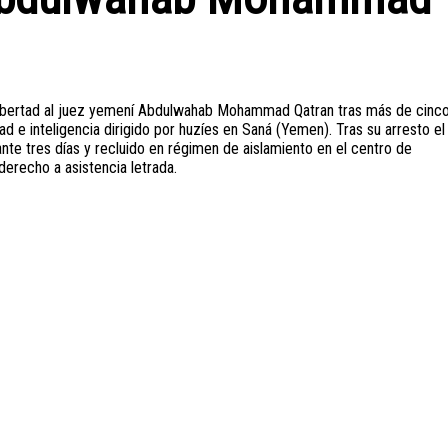
n libertad al juez yemení Abdulwahab Mohammad Qatran tras más de cinc
d e inteligencia dirigido por huzíes en Saná (Yemen). Tras su arresto el
nte tres días y recluido en régimen de aislamiento en el centro de
derecho a asistencia letrada.