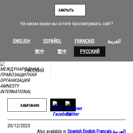
Перейти
к
ЗАКРЫТЬ
содержимому
На каком языке вы хотите просматривать сайт?
ENGLISH
ESPAÑOL
FRANÇAIS
العربية
简中
繁中
РУССКИЙ
РУССКИЙ
КАМПАНИИ
20/12/2023
Also available in
Spanish
,
English
,
Français
,
العربية