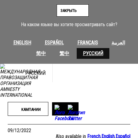
Перейти
к
ЗАКРЫТЬ
содержимому
На каком языке вы хотите просматривать сайт?
ENGLISH
ESPAÑOL
FRANÇAIS
العربية
简中
繁中
РУССКИЙ
РУССКИЙ
КАМПАНИИ
09/12/2022
Also available in
French
,
English
,
Español