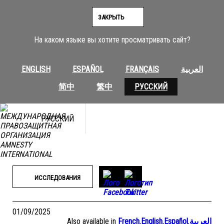
Перейти
к
ЗАКРЫТЬ
содержимому
На каком языке вы хотите просматривать сайт?
ENGLISH
ESPAÑOL
FRANÇAIS
العربية
简中
繁中
РУССКИЙ
РУССКИЙ
ИССЛЕДОВАНИЯ
01/09/2025
Also available in
French
,
English
,
Español
,
العربية