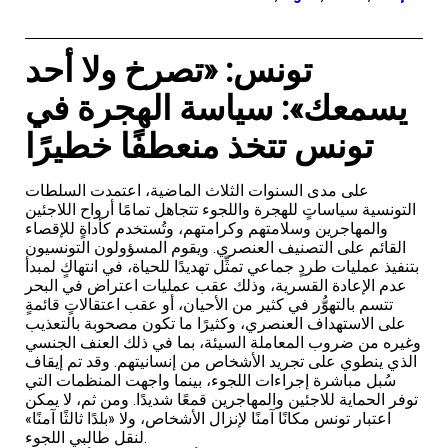
تونس: «تصرخ ولا أحد
يسمعك»: سياسة الهجرة في
تونس تتخذ منعطفًا خطيرًا
على مدى السنوات الثلاث الماضية، اعتمدت السلطات
التونسية سياساتٍ للهجرة واللجوء تتجاهل تمامًا أرواح اللاجئين
والمهاجرين وسلامتهم وكرامتهم، وتُستخدم كأداةٍ للإقصاء
القائم على التصنيف العنصري. ويقوم المسؤولون التونسيون
بتنفيذ عمليات طردٍ جماعي تمثِّل تهديدًا للحياة، في انتهاكٍ لمبدأ
عدم الإعادة القسرية، وذلك عقب عمليات اعتراض في البحر
تتسم بالتهوُّر في كثير من الأحيان، أو عقب اعتقالاتٍ قائمةٍ
على الاستهداف العنصري، وكثيرًا ما تكون مصحوبة بالتعذيب
وغيره من ضروب المعاملة السيئة، بما في ذلك العنف الجنسي
الذي ينطوي على تجريد الأشخاص من إنسانيتهم. وقد تم إيقاف
سُبل مباشرة إجراءات اللجوء، بينما واجهت المنظمات التي
توفر الحماية للاجئين والمهاجرين قمعًا شديدًا. ومن ثم، لا يمكن
اعتبار تونس مكانًا آمنًا لإنزال الأشخاص، ولا «بلدًا ثالثًا آمنًا»
لنقل طالبي اللجوء.