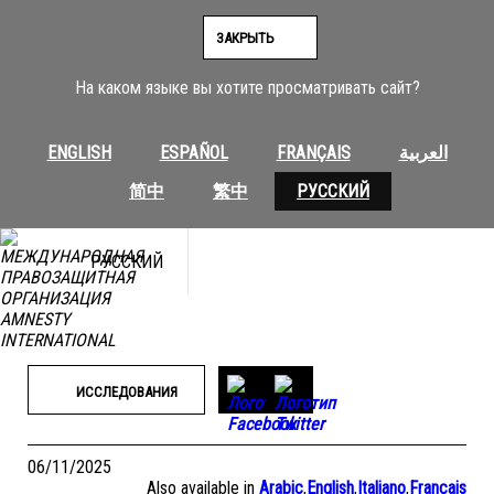
Перейти
к
ЗАКРЫТЬ
содержимому
На каком языке вы хотите просматривать сайт?
ENGLISH
ESPAÑOL
FRANÇAIS
العربية
简中
繁中
РУССКИЙ
РУССКИЙ
ИССЛЕДОВАНИЯ
06/11/2025
Also available in
Arabic
,
English
,
Italiano
,
Français