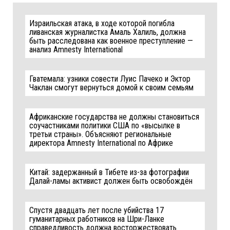
Израильская атака, в ходе которой погибла
ливанская журналистка Амаль Халиль, должна
быть расследована как военное преступление —
анализ Amnesty International
Гватемала: узники совести Луис Пачеко и Эктор
Чаклан смогут вернуться домой к своим семьям
Африканские государства не должны становиться
соучастниками политики США по «высылке в
третьи страны». Объясняют региональные
директора Amnesty International по Африке
Китай: задержанный в Тибете из-за фотографии
Далай-ламы активист должен быть освобождён
Спустя двадцать лет после убийства 17
гуманитарных работников на Шри-Ланке
справедливость должна восторжествовать