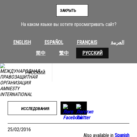
Перейти
к
ЗАКРЫТЬ
содержимому
На каком языке вы хотите просматривать сайт?
ENGLISH
ESPAÑOL
FRANÇAIS
العربية
简中
繁中
РУССКИЙ
РУССКИЙ
ИССЛЕДОВАНИЯ
25/02/2016
Also available in
Spanish