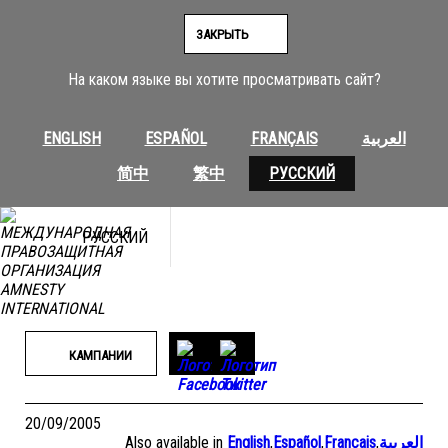
Перейти
к
ЗАКРЫТЬ
содержимому
На каком языке вы хотите просматривать сайт?
ENGLISH
ESPAÑOL
FRANÇAIS
العربية
简中
繁中
РУССКИЙ
РУССКИЙ
КАМПАНИИ
20/09/2005
Also available in
English
,
Español
,
Français
,
العربية