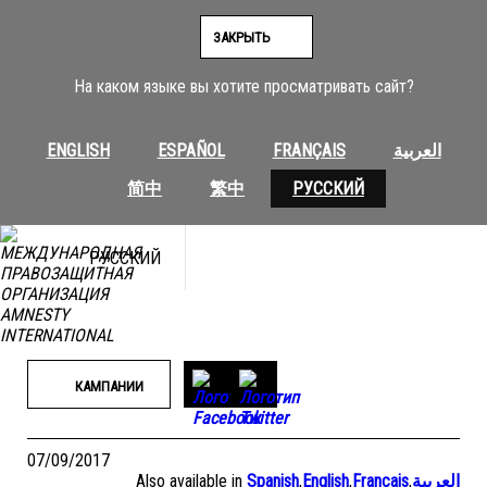
Перейти
к
ЗАКРЫТЬ
содержимому
На каком языке вы хотите просматривать сайт?
ENGLISH
ESPAÑOL
FRANÇAIS
العربية
简中
繁中
РУССКИЙ
РУССКИЙ
КАМПАНИИ
07/09/2017
Also available in
Spanish
,
English
,
Français
,
العربية