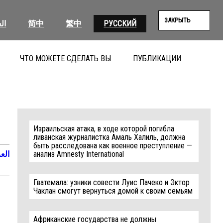
ЗАКРЫТЬ
ال
简中
繁中
РУССКИЙ
ЧТО МОЖЕТЕ СДЕЛАТЬ ВЫ
ПУБЛИКАЦИИ
ПОИС
Израильская атака, в ходе которой погибла
ливанская журналистка Амаль Халиль, должна
быть расследована как военное преступление —
العر
анализ Amnesty International
Гватемала: узники совести Луис Пачеко и Эктор
Чаклан смогут вернуться домой к своим семьям
Африканские государства не должны