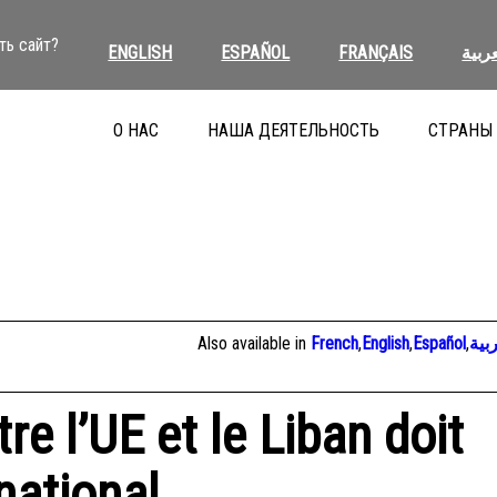
ть сайт?
ENGLISH
ESPAÑOL
FRANÇAIS
عربية
О НАС
НАША ДЕЯТЕЛЬНОСТЬ
СТРАНЫ
Also available in
French
,
English
,
Español
,
بية
re l’UE et le Liban doit
rnational