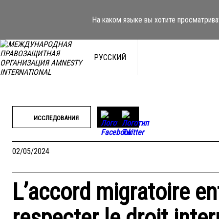
Перейти
к
На каком языке вы хотите просматрива
содержимому
РУССКИЙ
ИССЛЕДОВАНИЯ
02/05/2024
L’accord migratoire ent
respecter le droit inte