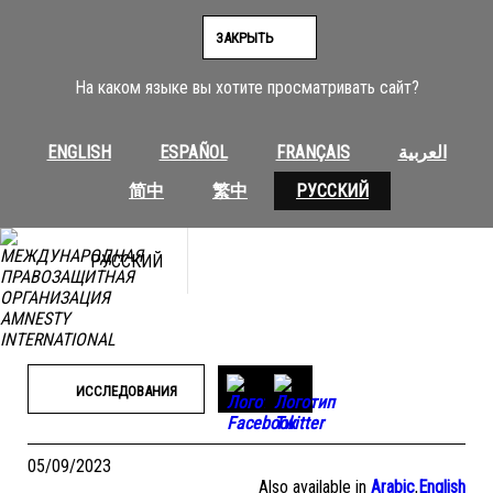
Перейти
к
ЗАКРЫТЬ
содержимому
На каком языке вы хотите просматривать сайт?
ENGLISH
ESPAÑOL
FRANÇAIS
العربية
简中
繁中
РУССКИЙ
РУССКИЙ
ИССЛЕДОВАНИЯ
05/09/2023
Also available in
Arabic
,
English