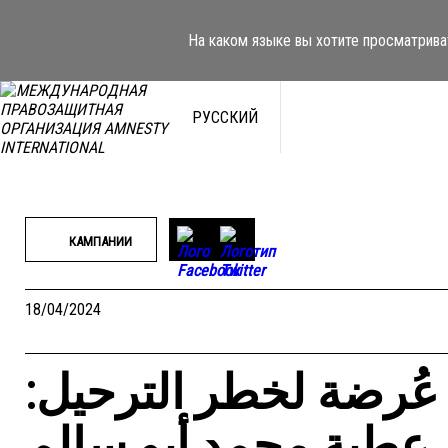
Перейти
к
На каком языке вы хотите просматрива
содержимому
РУССКИЙ
КАМПАНИИ
18/04/2024
 عُرضة لخطر الترحيل
عطية محمد أبو سالم