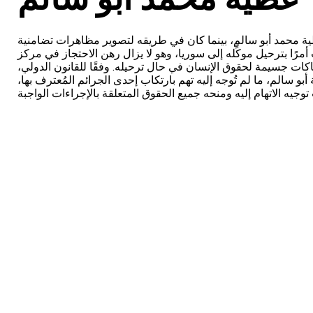
اجئ السوري عطية محمد أبو سالم، بينما كان في طريقه لتصوير مظاهرات تضامنية
رًا بترحيل موكِّله إلى سوريا، وهو لا يزال رهن الاحتجاز في مركز
 لانتهاكات جسيمة لحقوق الإنسان في حال ترحيله. وفقًا للقانون الدولي
بو سالم، ما لم تُوجه إليه تهم بارتكاب إحدى الجرائم المُعترف بها