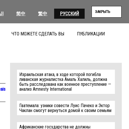
ЗАКРЫТЬ
ال
简中
繁中
РУССКИЙ
ЧТО МОЖЕТЕ СДЕЛАТЬ ВЫ
ПУБЛИКАЦИИ
ПОИС
Израильская атака, в ходе которой погибла
ливанская журналистка Амаль Халиль, должна
быть расследована как военное преступление —
ais
анализ Amnesty International
Гватемала: узники совести Луис Пачеко и Эктор
Чаклан смогут вернуться домой к своим семьям
Африканские государства не должны