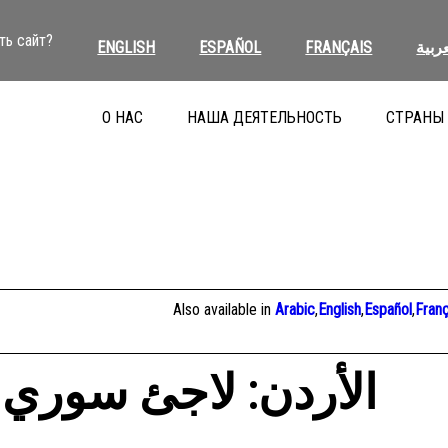
ть сайт?
ENGLISH
ESPAÑOL
FRANÇAIS
عربية
О НАС
НАША ДЕЯТЕЛЬНОСТЬ
СТРАНЫ
Also available in
Arabic
,
English
,
Español
,
Franç
الأردن: لاجئ سوري: