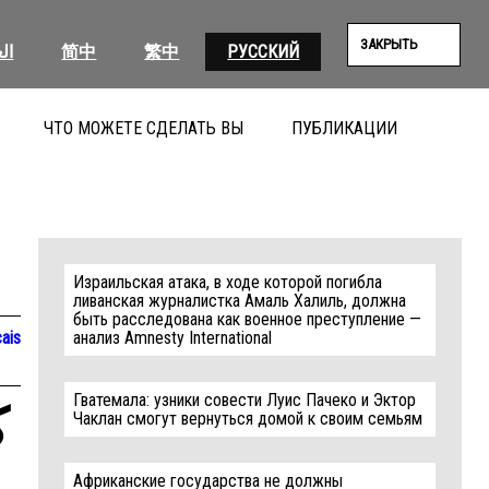
ЗАКРЫТЬ
ال
简中
繁中
РУССКИЙ
ЧТО МОЖЕТЕ СДЕЛАТЬ ВЫ
ПУБЛИКАЦИИ
ПОИС
Израильская атака, в ходе которой погибла
ливанская журналистка Амаль Халиль, должна
быть расследована как военное преступление —
ais
анализ Amnesty International
Гватемала: узники совести Луис Пачеко и Эктор
:
Чаклан смогут вернуться домой к своим семьям
Африканские государства не должны