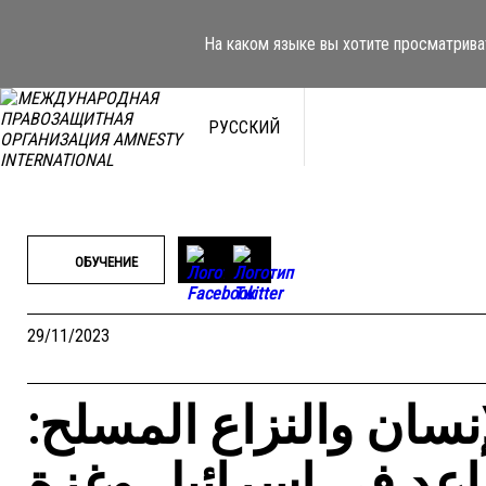
Перейти
к
На каком языке вы хотите просматрива
содержимому
РУССКИЙ
ОБУЧЕНИЕ
29/11/2023
نسان والنزاع المسلح