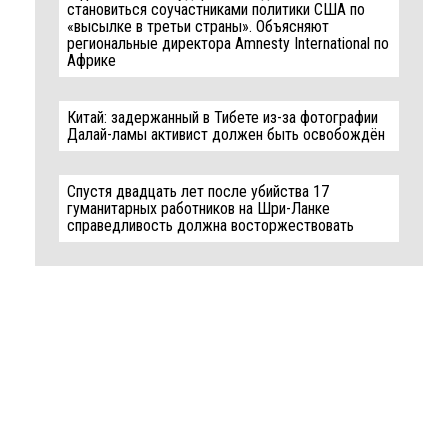
становиться соучастниками политики США по
«высылке в третьи страны». Объясняют
региональные директора Amnesty International по
Африке
Китай: задержанный в Тибете из-за фотографии
Далай-ламы активист должен быть освобождён
Спустя двадцать лет после убийства 17
гуманитарных работников на Шри-Ланке
справедливость должна восторжествовать