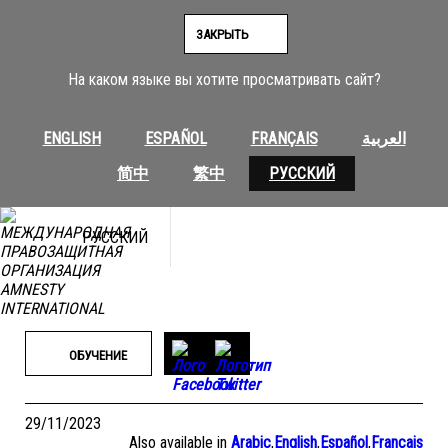
Перейти
к
ЗАКРЫТЬ
содержимому
На каком языке вы хотите просматривать сайт?
ENGLISH
ESPAÑOL
FRANÇAIS
العربية
简中
繁中
РУССКИЙ
РУССКИЙ
ОБУЧЕНИЕ
29/11/2023
Also available in
Arabic
,
English
,
Español
,
Français