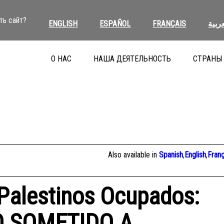
ть сайт?
ENGLISH
ESPAÑOL
FRANÇAIS
عربية
О НАС
НАША ДЕЯТЕЛЬНОСТЬ
СТРАНЫ
Also available in
Spanish
,
English
,
Franç
s Palestinos Ocupados:
O SOMETIDO A