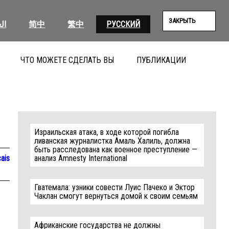
ЗАКРЫТЬ
ال
简中
繁中
РУССКИЙ
ЧТО МОЖЕТЕ СДЕЛАТЬ ВЫ
ПУБЛИКАЦИИ
ПОИС
Израильская атака, в ходе которой погибла
ливанская журналистка Амаль Халиль, должна
быть расследована как военное преступление —
ais
анализ Amnesty International
Гватемала: узники совести Луис Пачеко и Эктор
Чаклан смогут вернуться домой к своим семьям
Африканские государства не должны