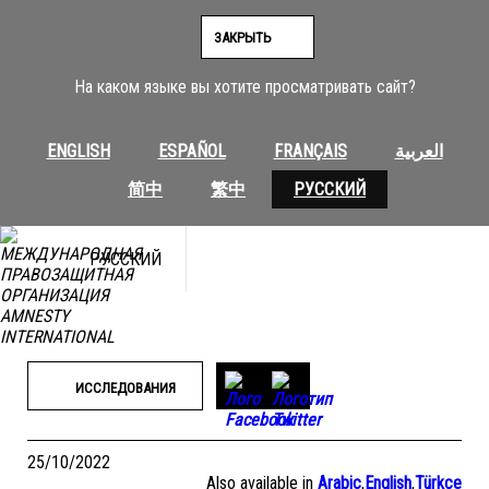
Перейти
к
ЗАКРЫТЬ
содержимому
На каком языке вы хотите просматривать сайт?
ENGLISH
ESPAÑOL
FRANÇAIS
العربية
简中
繁中
РУССКИЙ
РУССКИЙ
ИССЛЕДОВАНИЯ
25/10/2022
Also available in
Arabic
,
English
,
Türkçe