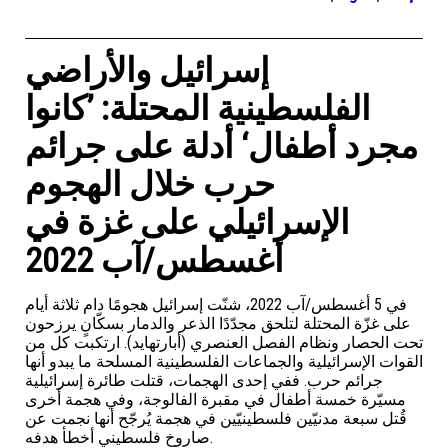
إسرائيل والأراضي
الفلسطينية المحتلة: ’كانوا
مجرد أطفال‘ أدلة على جرائم
حرب خلال الهجوم
الإسرائيلي على غزة في
أغسطس/آب 2022
في 5 أغسطس/آب 2022، شنّت إسرائيل هجومًا دام ثلاثة أيام
على غزّة المحتلة لتلحق مجدّدًا الذعر والدمار بسكّانٍ يرزحون
تحت الحصار ونظام الفصل العنصري (أبارتهايد). ارتكبت كل من
القوات الإسرائيلية والجماعات الفلسطينية المسلحة ما يبدو أنها
جرائم حرب. ففي إحدى الهجمات، قتلت طائرة إسرائيلية
مسيّرة خمسة أطفال في مقبرة الفالوجة، وفي هجمة أخرى
قُتل سبعة مدنيّين فلسطينيّين في هجمة يُرجّح أنها نجمت عن
صاروخ فلسطيني أخطأ هدفه.