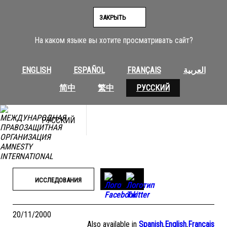
Перейти
к
ЗАКРЫТЬ
содержимому
На каком языке вы хотите просматривать сайт?
ENGLISH
ESPAÑOL
FRANÇAIS
العربية
简中
繁中
РУССКИЙ
РУССКИЙ
ИССЛЕДОВАНИЯ
20/11/2000
Also available in
Spanish
,
English
,
Français