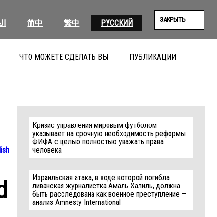
ЗАКРЫТЬ
ال
简中
繁中
РУССКИЙ
ЧТО МОЖЕТЕ СДЕЛАТЬ ВЫ
ПУБЛИКАЦИИ
ПОИС
Кризис управления мировым футболом
указывает на срочную необходимость реформы
ФИФА с целью полностью уважать права
lish
человека
Израильская атака, в ходе которой погибла
d
ливанская журналистка Амаль Халиль, должна
быть расследована как военное преступление —
анализ Amnesty International