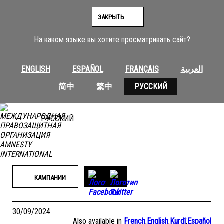
Перейти
к
ЗАКРЫТЬ
содержимому
На каком языке вы хотите просматривать сайт?
ENGLISH
ESPAÑOL
FRANÇAIS
العربية
简中
繁中
РУССКИЙ
РУССКИЙ
КАМПАНИИ
30/09/2024
Also available in
French
,
English
,
Kurdî
,
Español