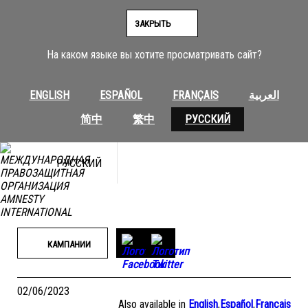
Перейти
к
ЗАКРЫТЬ
содержимому
На каком языке вы хотите просматривать сайт?
ENGLISH
ESPAÑOL
FRANÇAIS
العربية
简中
繁中
РУССКИЙ
РУССКИЙ
КАМПАНИИ
02/06/2023
Also available in
English
,
Español
,
Français