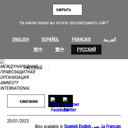
Перейти
к
ЗАКРЫТЬ
содержимому
На каком языке вы хотите просматривать сайт?
ENGLISH
ESPAÑOL
FRANÇAIS
العربية
简中
繁中
РУССКИЙ
РУССКИЙ
КАМПАНИИ
20/01/2023
Also available in
Spanish
,
English
,
فارسی
,
Français