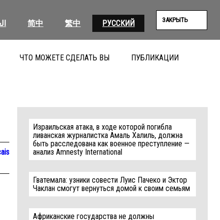
ЗАКРЫТЬ
ال
简中
繁中
РУССКИЙ
ЧТО МОЖЕТЕ СДЕЛАТЬ ВЫ
ПУБЛИКАЦИИ
ПОИС
Израильская атака, в ходе которой погибла
ливанская журналистка Амаль Халиль, должна
быть расследована как военное преступление —
ais
анализ Amnesty International
Гватемала: узники совести Луис Пачеко и Эктор
Чаклан смогут вернуться домой к своим семьям
Африканские государства не должны