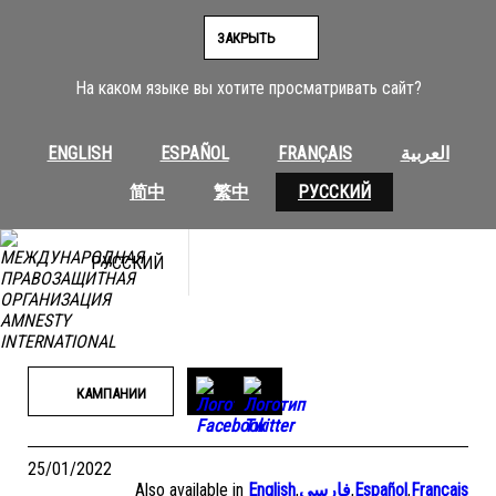
Перейти
к
ЗАКРЫТЬ
содержимому
На каком языке вы хотите просматривать сайт?
ENGLISH
ESPAÑOL
FRANÇAIS
العربية
简中
繁中
РУССКИЙ
РУССКИЙ
КАМПАНИИ
25/01/2022
Also available in
English
,
فارسی
,
Español
,
Français