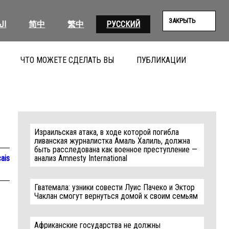
ЗАКРЫТЬ
ال
简中
繁中
РУССКИЙ
ЧТО МОЖЕТЕ СДЕЛАТЬ ВЫ
ПУБЛИКАЦИИ
ПОИС
Израильская атака, в ходе которой погибла
ливанская журналистка Амаль Халиль, должна
быть расследована как военное преступление —
ais
анализ Amnesty International
Гватемала: узники совести Луис Пачеко и Эктор
Чаклан смогут вернуться домой к своим семьям
Африканские государства не должны