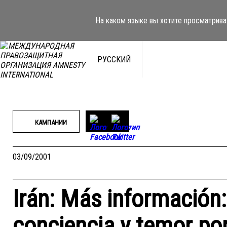
Перейти
к
На каком языке вы хотите просматрива
содержимому
РУССКИЙ
КАМПАНИИ
03/09/2001
Irán: Más información:
conciencia y temor po