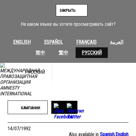
Перейти
к
ЗАКРЫТЬ
содержимому
На каком языке вы хотите просматривать сайт?
ENGLISH
ESPAÑOL
FRANÇAIS
العربية
简中
繁中
РУССКИЙ
РУССКИЙ
КАМПАНИИ
14/07/1992
Also available in
Spanish
,
English